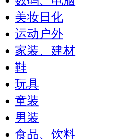
数码、电脑
美妆日化
运动户外
家装、建材
鞋
玩具
童装
男装
食品、饮料