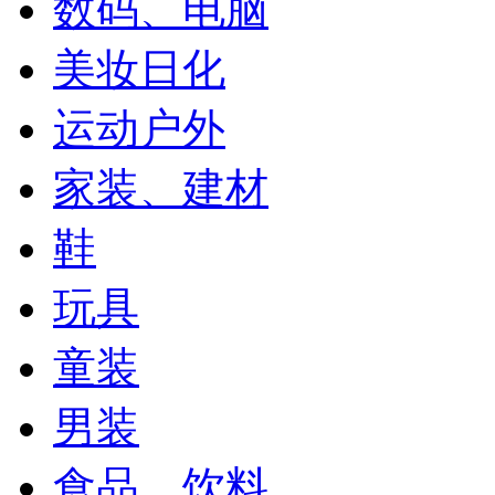
数码、电脑
美妆日化
运动户外
家装、建材
鞋
玩具
童装
男装
食品、饮料