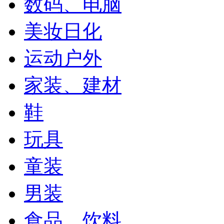
数码、电脑
美妆日化
运动户外
家装、建材
鞋
玩具
童装
男装
食品、饮料