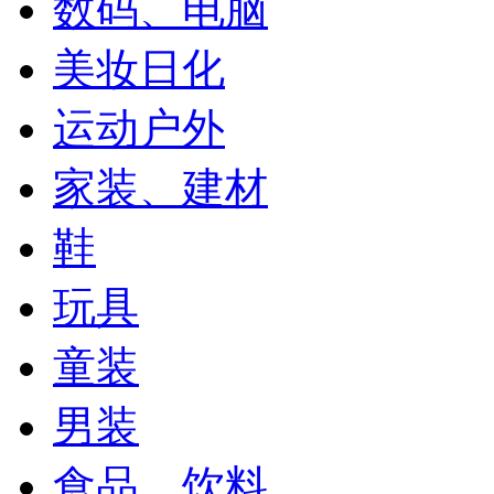
数码、电脑
美妆日化
运动户外
家装、建材
鞋
玩具
童装
男装
食品、饮料