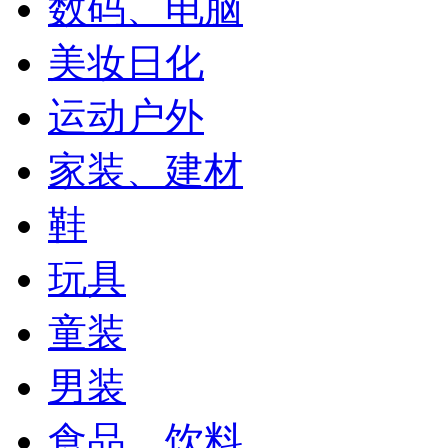
数码、电脑
美妆日化
运动户外
家装、建材
鞋
玩具
童装
男装
食品、饮料