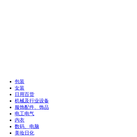
包装
女装
日用百货
机械及行业设备
服饰配件、饰品
电工电气
内衣
数码、电脑
美妆日化