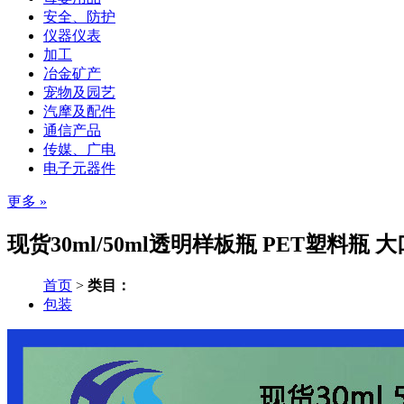
安全、防护
仪器仪表
加工
冶金矿产
宠物及园艺
汽摩及配件
通信产品
传媒、广电
电子元器件
更多 »
现货30ml/50ml透明样板瓶 PET塑料瓶
首页
>
类目：
包装