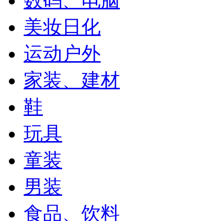
数码、电脑
美妆日化
运动户外
家装、建材
鞋
玩具
童装
男装
食品、饮料