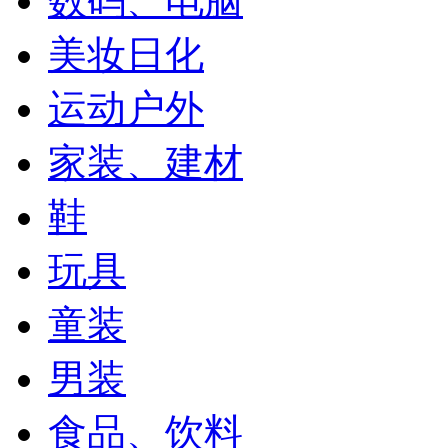
数码、电脑
美妆日化
运动户外
家装、建材
鞋
玩具
童装
男装
食品、饮料