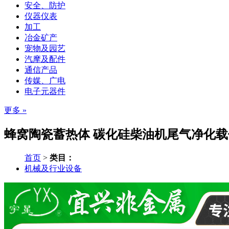
安全、防护
仪器仪表
加工
冶金矿产
宠物及园艺
汽摩及配件
通信产品
传媒、广电
电子元器件
更多 »
蜂窝陶瓷蓄热体 碳化硅柴油机尾气净化载体
首页
>
类目：
机械及行业设备