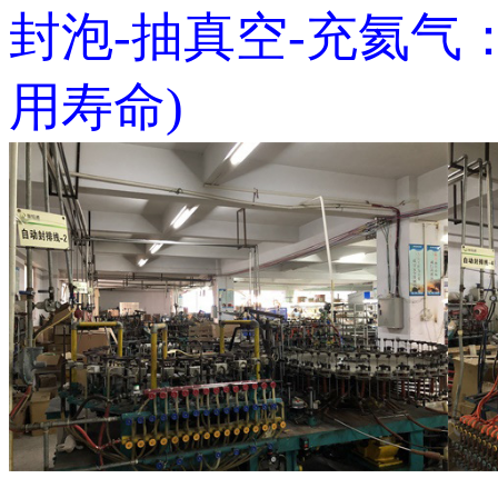
封泡-抽真空-充氦气
用寿命)