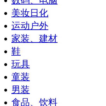
数码、电脑
美妆日化
运动户外
家装、建材
鞋
玩具
童装
男装
食品、饮料