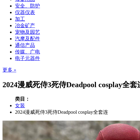
安全、防护
仪器仪表
加工
冶金矿产
宠物及园艺
汽摩及配件
通信产品
传媒、广电
电子元器件
更多 »
2024漫威死侍3死侍Deadpool cospl
类目：
女装
2024漫威死侍3死侍Deadpool
cosplay全套连