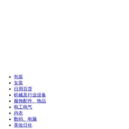
包装
女装
日用百货
机械及行业设备
服饰配件、饰品
电工电气
内衣
数码、电脑
美妆日化