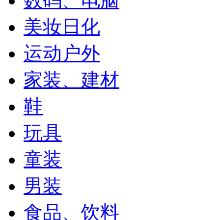
数码、电脑
美妆日化
运动户外
家装、建材
鞋
玩具
童装
男装
食品、饮料