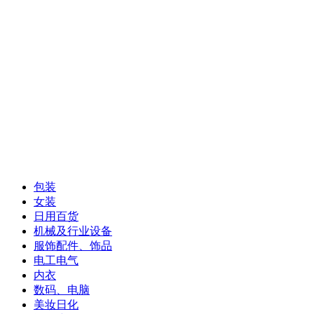
包装
女装
日用百货
机械及行业设备
服饰配件、饰品
电工电气
内衣
数码、电脑
美妆日化