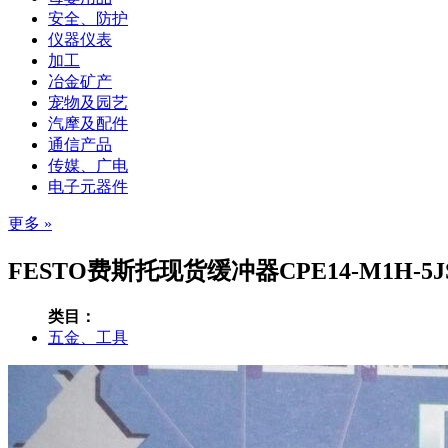
安全、防护
仪器仪表
加工
冶金矿产
宠物及园艺
汽摩及配件
通信产品
传媒、广电
电子元器件
更多 »
FESTO费斯托现货缓冲器CPE14-M1H-5JS-Q
类目：
五金、工具