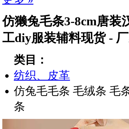
仿獭兔毛条3-8cm唐
工diy服装辅料现货 -
类目：
纺织、皮革
仿兔毛毛条
毛绒条
毛
条