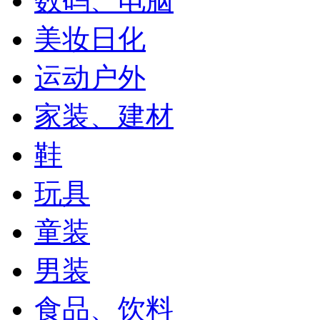
数码、电脑
美妆日化
运动户外
家装、建材
鞋
玩具
童装
男装
食品、饮料