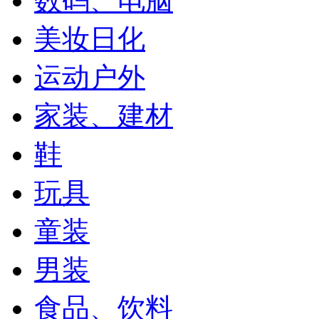
数码、电脑
美妆日化
运动户外
家装、建材
鞋
玩具
童装
男装
食品、饮料