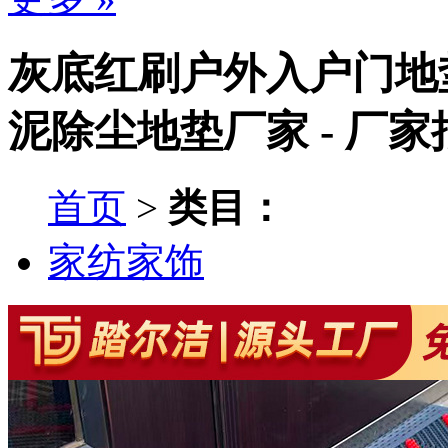
灰底红刷户外入户门地
泥除尘地垫厂家 - 厂
首页
>
类目：
家纺家饰