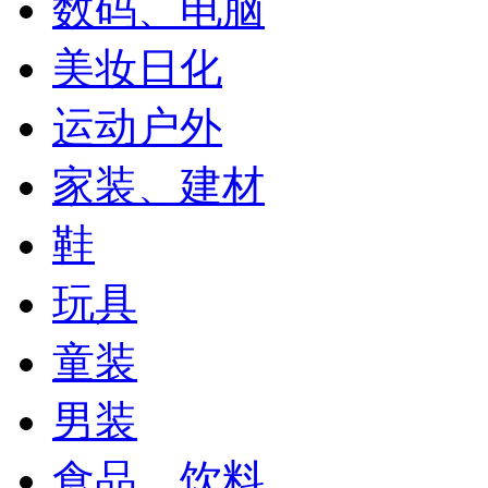
数码、电脑
美妆日化
运动户外
家装、建材
鞋
玩具
童装
男装
食品、饮料