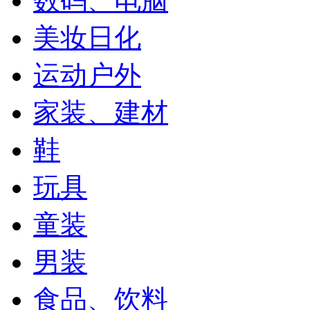
数码、电脑
美妆日化
运动户外
家装、建材
鞋
玩具
童装
男装
食品、饮料