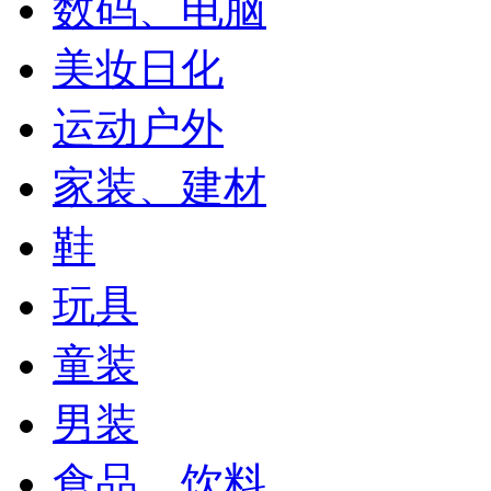
数码、电脑
美妆日化
运动户外
家装、建材
鞋
玩具
童装
男装
食品、饮料