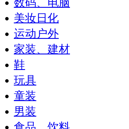
数码、电脑
美妆日化
运动户外
家装、建材
鞋
玩具
童装
男装
食品、饮料