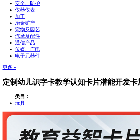
安全、防护
仪器仪表
加工
冶金矿产
宠物及园艺
汽摩及配件
通信产品
传媒、广电
电子元器件
更多 »
定制幼儿识字卡教学认知卡片潜能开发卡加
类目：
玩具