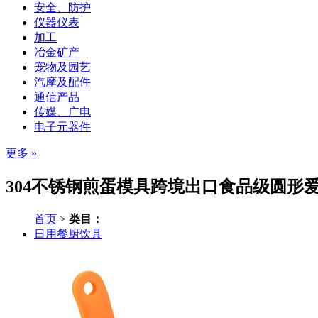
安全、防护
仪器仪表
加工
冶金矿产
宠物及园艺
汽摩及配件
通信产品
传媒、广电
电子元器件
更多 »
304不锈钢煎蛋模具跨境出口食品级圆形爱
首页
>
类目：
日用餐厨饮具