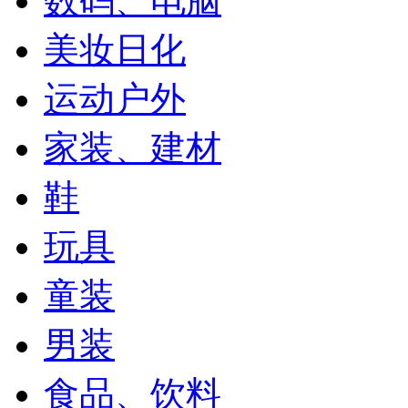
数码、电脑
美妆日化
运动户外
家装、建材
鞋
玩具
童装
男装
食品、饮料