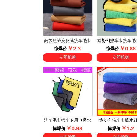
高级短绒麂皮绒洗车毛巾
鑫势利擦车巾洗车毛
￥2.3
￥0.88
汽车擦车专用布巾吸水不
面珊瑚绒清洁抹布 吸
惊爆价
惊爆价
掉毛非鹿皮巾抹布
用加厚钓鱼毛巾
立即抢购
立即抢购
洗车毛巾擦车专用巾吸水
鑫势利洗车巾吸水
￥0.98
￥1.2
加厚擦车巾汽车大毛巾擦
30*70洗车毛巾家政
惊爆价
惊爆价
车专用抹布
毛巾擦车巾洗车抹