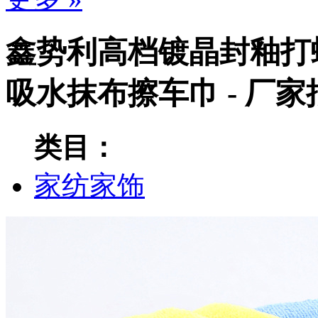
鑫势利高档镀晶封釉打
吸水抹布擦车巾 - 厂
类目：
家纺家饰