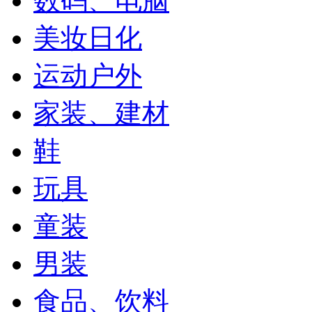
数码、电脑
美妆日化
运动户外
家装、建材
鞋
玩具
童装
男装
食品、饮料