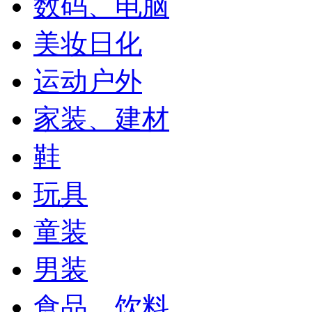
数码、电脑
美妆日化
运动户外
家装、建材
鞋
玩具
童装
男装
食品、饮料