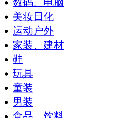
数码、电脑
美妆日化
运动户外
家装、建材
鞋
玩具
童装
男装
食品、饮料