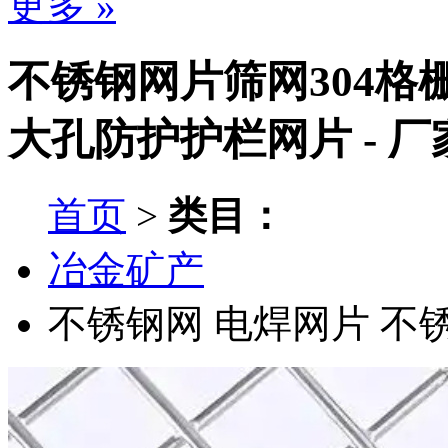
更多 »
不锈钢网片筛网304格
大孔防护护栏网片 - 
首页
>
类目：
冶金矿产
不锈钢网
电焊网片
不