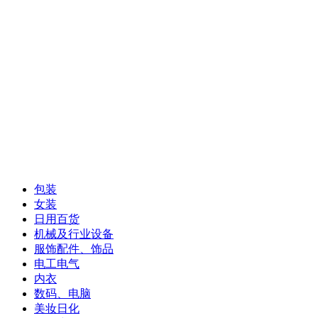
包装
女装
日用百货
机械及行业设备
服饰配件、饰品
电工电气
内衣
数码、电脑
美妆日化