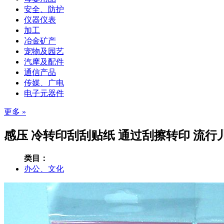
安全、防护
仪器仪表
加工
冶金矿产
宠物及园艺
汽摩及配件
通信产品
传媒、广电
电子元器件
更多 »
感压 冷转印刮刮贴纸 通过刮擦转印 流行儿
类目：
办公、文化