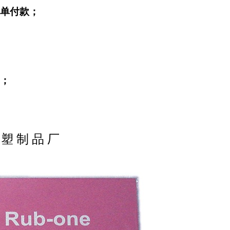
单付款；
；
 塑 制 品 厂