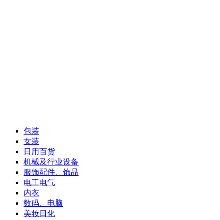
包装
女装
日用百货
机械及行业设备
服饰配件、饰品
电工电气
内衣
数码、电脑
美妆日化