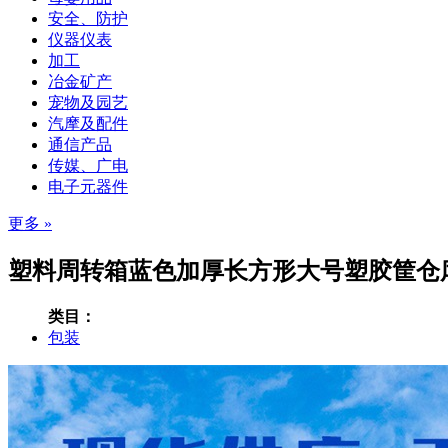
安全、防护
仪器仪表
加工
冶金矿产
宠物及园艺
汽摩及配件
通信产品
传媒、广电
电子元器件
更多 »
塑料周转箱蓝色加厚长方形大号塑胶筐仓库
类目：
包装