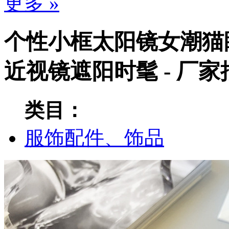
更多 »
个性小框太阳镜女潮猫
近视镜遮阳时髦 - 厂
类目：
服饰配件、饰品