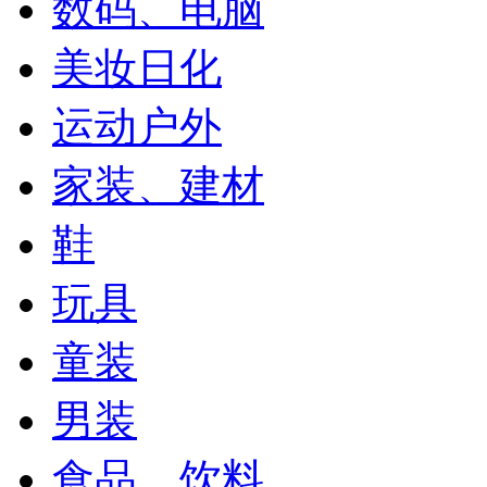
数码、电脑
美妆日化
运动户外
家装、建材
鞋
玩具
童装
男装
食品、饮料