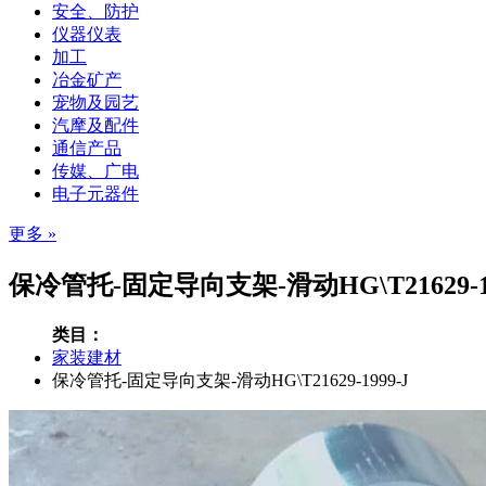
安全、防护
仪器仪表
加工
冶金矿产
宠物及园艺
汽摩及配件
通信产品
传媒、广电
电子元器件
更多 »
保冷管托-固定导向支架-滑动HG\T21629-
类目：
家装建材
保冷管托-固定导向支架-滑动HG\T21629-1999-J