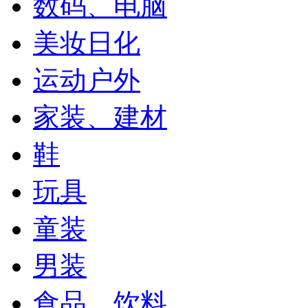
数码、电脑
美妆日化
运动户外
家装、建材
鞋
玩具
童装
男装
食品、饮料