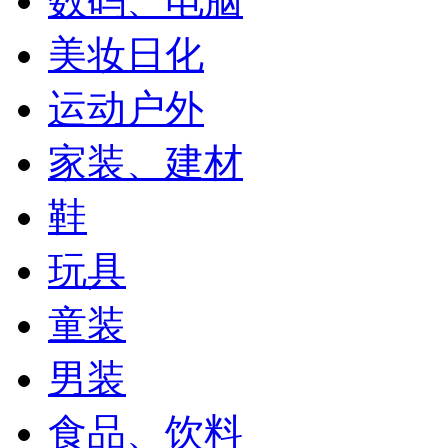
数码、电脑
美妆日化
运动户外
家装、建材
鞋
玩具
童装
男装
食品、饮料