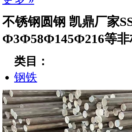
不锈钢圆钢 凯鼎厂家SS
Ф3Ф58Ф145Ф216
类目：
钢铁