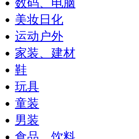
数码、电脑
美妆日化
运动户外
家装、建材
鞋
玩具
童装
男装
食品、饮料