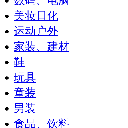
数码、电脑
美妆日化
运动户外
家装、建材
鞋
玩具
童装
男装
食品、饮料