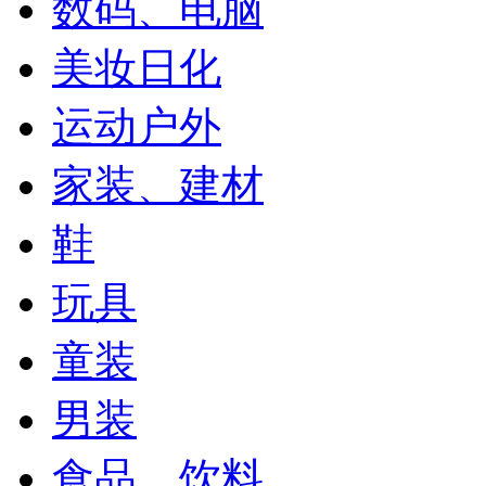
数码、电脑
美妆日化
运动户外
家装、建材
鞋
玩具
童装
男装
食品、饮料