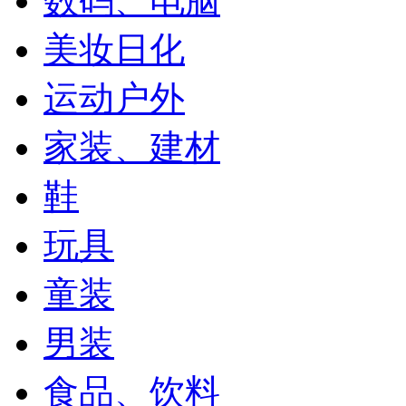
数码、电脑
美妆日化
运动户外
家装、建材
鞋
玩具
童装
男装
食品、饮料