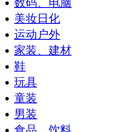
数码、电脑
美妆日化
运动户外
家装、建材
鞋
玩具
童装
男装
食品、饮料