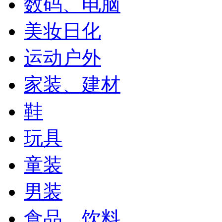
数码、电脑
美妆日化
运动户外
家装、建材
鞋
玩具
童装
男装
食品、饮料