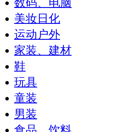
数码、电脑
美妆日化
运动户外
家装、建材
鞋
玩具
童装
男装
食品、饮料