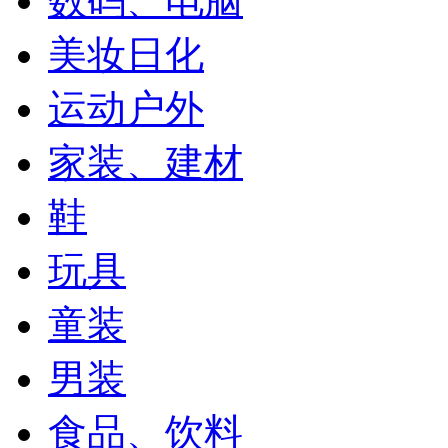
数码、电脑
美妆日化
运动户外
家装、建材
鞋
玩具
童装
男装
食品、饮料