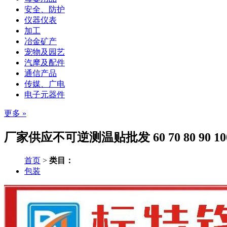
安全、防护
仪器仪表
加工
冶金矿产
宠物及园艺
汽摩及配件
通信产品
传媒、广电
电子元器件
更多 »
厂家供应不可逆测温贴批发 60 70 80 90
首页
>
类目：
包装