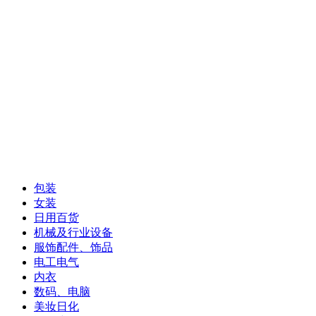
包装
女装
日用百货
机械及行业设备
服饰配件、饰品
电工电气
内衣
数码、电脑
美妆日化