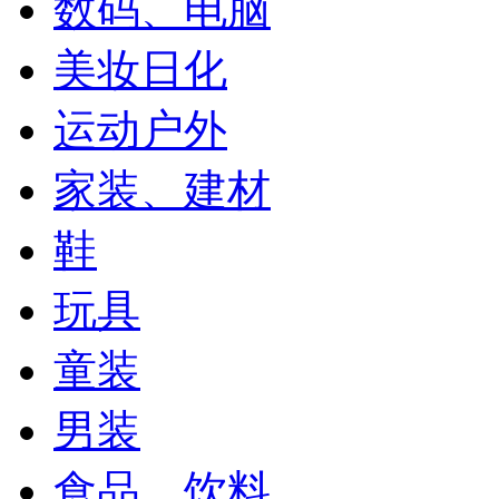
数码、电脑
美妆日化
运动户外
家装、建材
鞋
玩具
童装
男装
食品、饮料