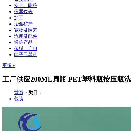
安全、防护
仪器仪表
加工
冶金矿产
宠物及园艺
汽摩及配件
通信产品
传媒、广电
电子元器件
更多 »
工厂供应200ML扁瓶 PET塑料瓶按压瓶
首页
>
类目：
包装