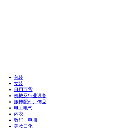
包装
女装
日用百货
机械及行业设备
服饰配件、饰品
电工电气
内衣
数码、电脑
美妆日化