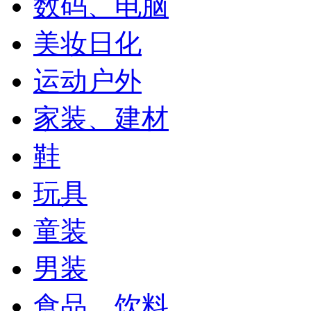
数码、电脑
美妆日化
运动户外
家装、建材
鞋
玩具
童装
男装
食品、饮料