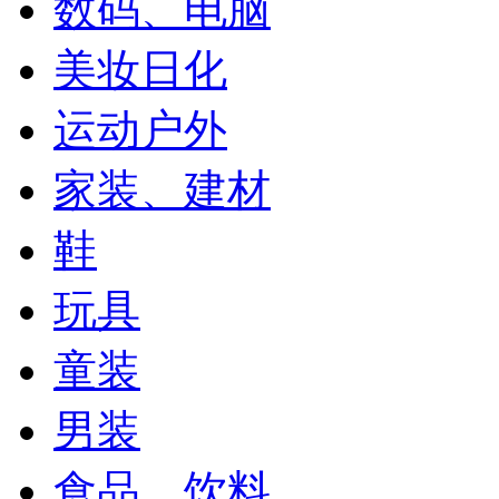
数码、电脑
美妆日化
运动户外
家装、建材
鞋
玩具
童装
男装
食品、饮料