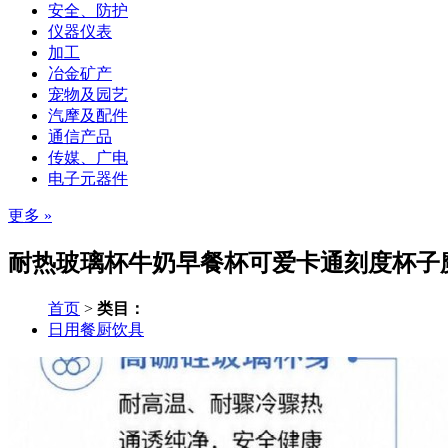
安全、防护
仪器仪表
加工
冶金矿产
宠物及园艺
汽摩及配件
通信产品
传媒、广电
电子元器件
更多 »
耐热玻璃杯牛奶早餐杯可爱卡通刻度杯子魔
首页
>
类目：
日用餐厨饮具