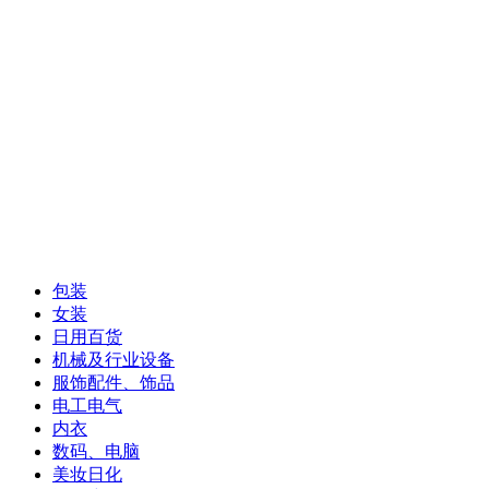
包装
女装
日用百货
机械及行业设备
服饰配件、饰品
电工电气
内衣
数码、电脑
美妆日化