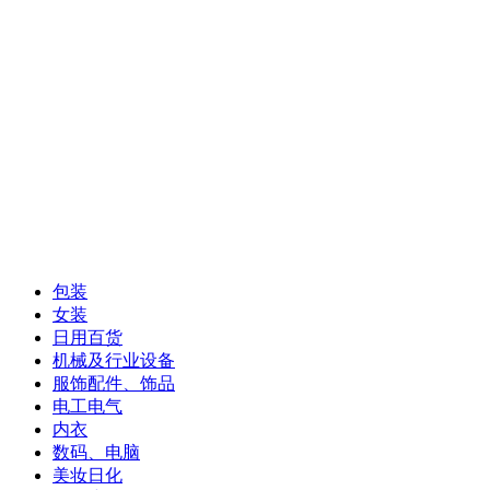
包装
女装
日用百货
机械及行业设备
服饰配件、饰品
电工电气
内衣
数码、电脑
美妆日化