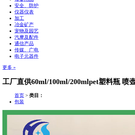
安全、防护
仪器仪表
加工
冶金矿产
宠物及园艺
汽摩及配件
通信产品
传媒、广电
电子元器件
更多 »
工厂直供60ml/100ml/200mlpet塑
首页
>
类目：
包装