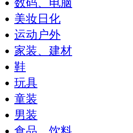
数码、电脑
美妆日化
运动户外
家装、建材
鞋
玩具
童装
男装
食品、饮料