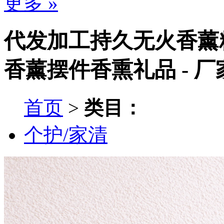
更多 »
代发加工持久无火香薰
香薰摆件香熏礼品 - 
首页
>
类目：
个护/家清