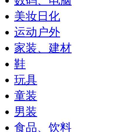
数码、电脑
美妆日化
运动户外
家装、建材
鞋
玩具
童装
男装
食品、饮料