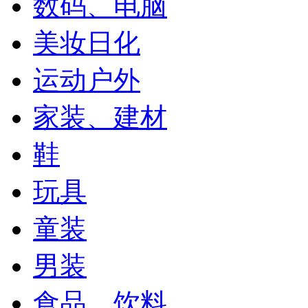
数码、电脑
美妆日化
运动户外
家装、建材
鞋
玩具
童装
男装
食品、饮料